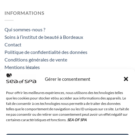
INFORMATIONS
Qui sommes-nous ?
Soins à l’institut de beauté à Bordeaux
Contact
Politique de confidentialité des données
Conditions générales de vente
Mentions légales
Gérer le consentement
CONTACT
Pour offrir les meilleures expériences, nous utilisons des technologies telles
que les cookies pour stocker et/ou accéder aux informations des appareils. Le
fait de consentir à ces technologies nous permettra de traiter des données
Sea of Spa France
telles que le comportement de navigation ou les ID uniques sur ce site. Le fait de
71 rue des remparts
ne pas consentir ou de retirer son consentement peut avoir un effet négatif sur
33 000 Bordeaux
certaines caractéristiques et fonctions.
SEA OF SPA
05 56 48 99 32