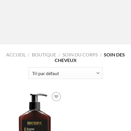
ACCUEIL
/
BOUTIQUE
/
SOIN DU CORPS
/
SOIN DES
CHEVEUX
AJOUTER
À LA
LISTE
D'ENVIES