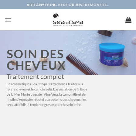
Passer
ADD ANYTHING HERE OR JUST REMOVE IT...
au
contenu
SOIN DES
CHEVEUX
Traitement complet
Les cosmétiques Sea Of Spa s'attachent à traiter à la
fois le cheveu et le cuir chevelu. L'association de la boue
de la Mer Morte avec de l'Aloe Vera, la camomille et de
l'huile d'Argousier répond aux besoins des cheveux fins,
secs, affaiblis, à tendance grasse, cuir chevelu irrité.