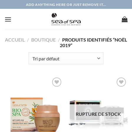
Passer
ADD ANYTHING HERE OR JUST REMOVE IT...
au
contenu
ACCUEIL
/
BOUTIQUE
/
PRODUITS IDENTIFIÉS “NOËL
2019”
AJOUTER
AJOUTER
À LA
À LA
LISTE
LISTE
D'ENVIES
D'ENVIES
RUPTURE DE STOCK