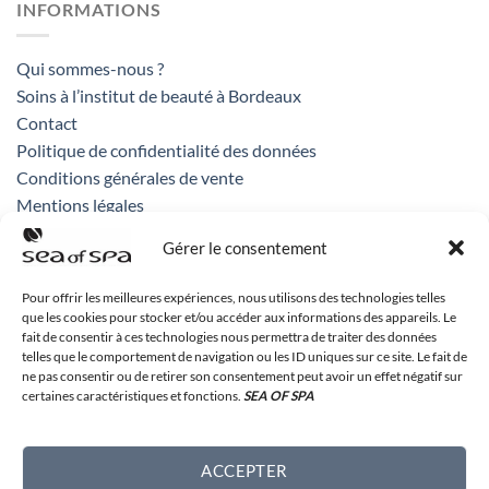
INFORMATIONS
Qui sommes-nous ?
Soins à l’institut de beauté à Bordeaux
Contact
Politique de confidentialité des données
Conditions générales de vente
Mentions légales
Gérer le consentement
CONTACT
Pour offrir les meilleures expériences, nous utilisons des technologies telles
que les cookies pour stocker et/ou accéder aux informations des appareils. Le
fait de consentir à ces technologies nous permettra de traiter des données
Sea of Spa France
telles que le comportement de navigation ou les ID uniques sur ce site. Le fait de
71 rue des remparts
ne pas consentir ou de retirer son consentement peut avoir un effet négatif sur
33 000 Bordeaux
certaines caractéristiques et fonctions.
SEA OF SPA
05 56 48 99 32
ACCEPTER
contact[at]seaofspa.fr