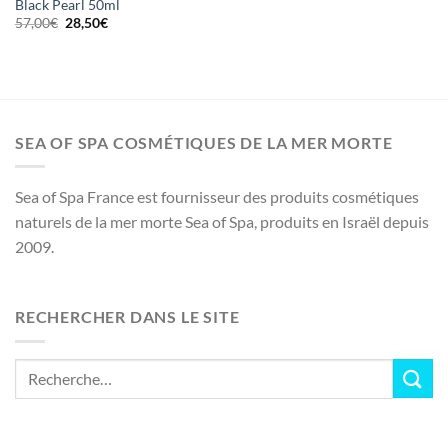
Black Pearl 50ml
Le
Le
57,00
€
28,50
€
prix
prix
initial
actuel
était :
est :
57,00€.
28,50€.
SEA OF SPA COSMÉTIQUES DE LA MER MORTE
Sea of Spa France est fournisseur des produits cosmétiques
naturels de la mer morte Sea of Spa, produits en Israël depuis
2009.
RECHERCHER DANS LE SITE