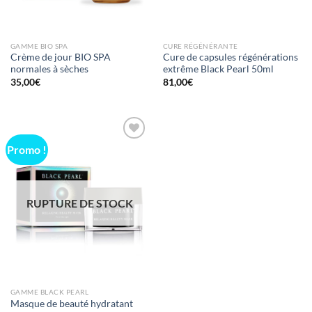
GAMME BIO SPA
CURE RÉGÉNÉRANTE
Crème de jour BIO SPA
Cure de capsules régénérations
normales à sèches
extrême Black Pearl 50ml
35,00
€
81,00
€
Promo !
AJOUTER
À LA
LISTE
D'ENVIES
RUPTURE DE STOCK
GAMME BLACK PEARL
Masque de beauté hydratant