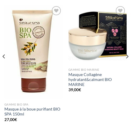
AJOUTER
AJOUTER
À LA
À LA
LISTE
LISTE
D'ENVIES
D'ENVIES
GAMME BIO MARINE
Masque Collagène
hydratant&calmant BIO
MARINE
39,00
€
GAMME BIO SPA
Masque à la boue purifiant BIO
SPA 150ml
27,00
€