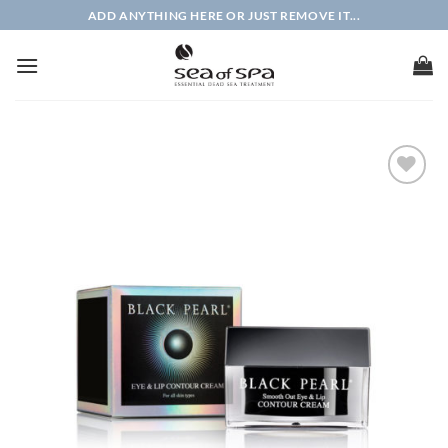
Passer
ADD ANYTHING HERE OR JUST REMOVE IT...
au
contenu
AJOUTER
À LA
LISTE
D'ENVIES