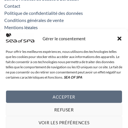
Contact
Politique de confidentialité des données
Conditions générales de vente
Mentions légales
Gérer le consentement
CONTACT
Pour offrir les meilleures expériences, nous utilisons des technologies telles
que les cookies pour stocker et/ou accéder aux informations des appareils. Le
fait de consentir à ces technologies nous permettra de traiter des données
Sea of Spa France
telles que le comportement de navigation ou les ID uniques sur ce site. Le fait de
71 rue des remparts
ne pas consentir ou de retirer son consentement peut avoir un effet négatif sur
33 000 Bordeaux
certaines caractéristiques et fonctions.
SEA OF SPA
05 56 48 99 32
ACCEPTER
contact[at]seaofspa.fr
REFUSER
VOIR LES PRÉFÉRENCES