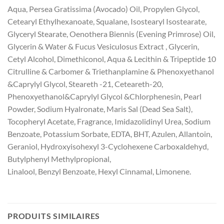
Aqua, Persea Gratissima (Avocado) Oil, Propylen Glycol,
Cetearyl Ethylhexanoate, Squalane, Isostearyl Isostearate,
Glyceryl Stearate, Oenothera Biennis (Evening Primrose) Oil,
Glycerin & Water & Fucus Vesiculosus Extract , Glycerin,
Cetyl Alcohol, Dimethiconol, Aqua & Lecithin & Tripeptide 10
Citrulline & Carbomer & Triethanplamine & Phenoxyethanol
&Caprylyl Glycol, Steareth -21, Ceteareth-20,
Phenoxyethanol&Caprylyl Glycol &Chlorphenesin, Pearl
Powder, Sodium Hyalronate, Maris Sal (Dead Sea Salt),
Tocopheryl Acetate, Fragrance, Imidazolidinyl Urea, Sodium
Benzoate, Potassium Sorbate, EDTA, BHT, Azulen, Allantoin,
Geraniol, Hydroxyisohexyl 3-Cyclohexene Carboxaldehyd,
Butylphenyl Methylpropional,
Linalool, Benzyl Benzoate, Hexyl Cinnamal, Limonene.
PRODUITS SIMILAIRES